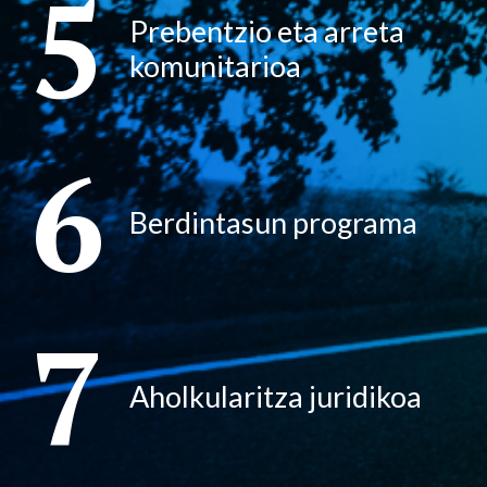
5
Prebentzio eta arreta
komunitarioa
6
Berdintasun programa
7
Aholkularitza juridikoa