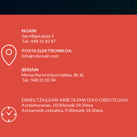
NOÁIN
San Migel plaza 5
Tel.: 948 31 82 87
POSTA ELEKTRONIKOA:
info@ssbnoain.com
BERIÁIN
Morea Norte industrialdea, 8b zk.
Tel.: 948 31 05 94
ERABILTZAILEARI ARRETA EMATEKO ORDUTEGIAK
Astelehenetan, 10:00etatik 14:30era
Asteartetik ostiralera, 9:00etatik 14:30era