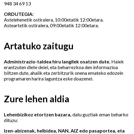
948 34 69 13
ORDUTEGIA:
Astelehenetik ostiralera, 10:00etatik 12:00etara.
Asteartetik ostiralera, 09:00etatik 12:00etara.
Artatuko zaitugu
Administrazio-taldea hiru langilek osatzen dute.
Haiek
erantzuten diete deiei, eta beharrezkoa den informazioa
biltzen dute, ahalik eta zerbitzurik onena emateko edozein
programaren harira laguntza eske doazenei.
Zure lehen aldia
Lehenbizikoz etortzen bazara,
datu guztiak eman beharko
dituzu:
Izen-abizenak, helbidea, NAN, AIZ edo pasaportea, eta