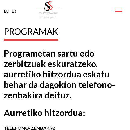
Toggle
Eu
Es
naviga
PROGRAMAK
Programetan sartu edo
zerbitzuak eskuratzeko,
aurretiko hitzordua eskatu
behar da dagokion telefono-
zenbakira deituz.
Aurretiko hitzordua:
TELEFONO-ZENBAKIA: