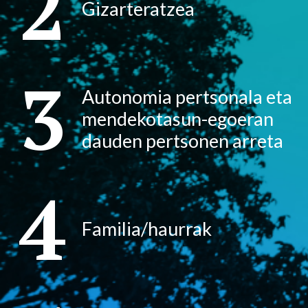
2
Gizarteratzea
3
Autonomia pertsonala eta
mendekotasun-egoeran
dauden pertsonen arreta
4
Familia/haurrak