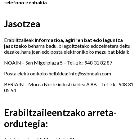
telefono-zenbakia.
Jasotzea
Erabiltzaileak
informazioa, agiriren bat edo laguntza
jasotzeko
beharra badu, bi egoitzetako edozeinetara deitu
dezake, hara joan edo posta elektronikoko mezu bat bidali:
NOAIN – San Migel plaza 5 – Tel.-zk.: 948 31 82 87
Posta elektronikoko helbidea: info@ssbnoain.com
BERIAIN – Morea Norte industrialdea A 8B – Tel.-zk.: 948 31
05 94
Erabiltzaileentzako arreta-
ordutegia: