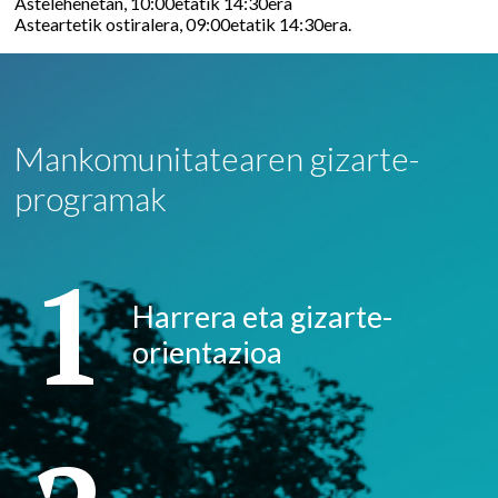
Astelehenetan, 10:00etatik 14:30era
Asteartetik ostiralera, 09:00etatik 14:30era.
Mankomunitatearen gizarte-
programak
1
Harrera eta gizarte-
orientazioa