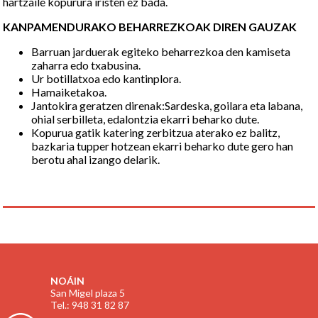
hartzaile kopurura iristen ez bada.
KANPAMENDURAKO BEHARREZKOAK DIREN GAUZAK
Barruan jarduerak egiteko beharrezkoa den kamiseta
zaharra edo txabusina.
Ur botillatxoa edo kantinplora.
Hamaiketakoa.
Jantokira geratzen direnak:Sardeska, goilara eta labana,
ohial serbilleta, edalontzia ekarri beharko dute.
Kopurua gatik katering zerbitzua aterako ez balitz,
bazkaria tupper hotzean ekarri beharko dute gero han
berotu ahal izango delarik.
NOÁIN
San Migel plaza 5
Tel.: 948 31 82 87