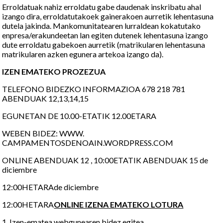
Erroldatuak nahiz erroldatu gabe daudenak inskribatu ahal
izango dira, erroldatutakoek gainerakoen aurretik lehentasuna
dutela jakinda. Mankomunitatearen lurraldean kokatutako
enpresa/erakundeetan lan egiten dutenek lehentasuna izango
dute erroldatu gabekoen aurretik (matrikularen lehentasuna
matrikularen azken egunera artekoa izango da).
IZEN EMATEKO PROZEZUA
TELEFONO BIDEZKO INFORMAZIOA 678 218 781
ABENDUAK 12,13,14,15
EGUNETAN DE 10.00-ETATIK 12.00ETARA
WEBEN BIDEZ: WWW.
CAMPAMENTOSDENOAIN.WORDPRESS.COM
ONLINE ABENDUAK 12 , 10:00ETATIK ABENDUAK 15 de
diciembre
12:00HETARAde diciembre
12:00HETARA
ONLINE IZENA EMATEKO LOTURA
1. Izen-ematea webgunearen bidez egitea.