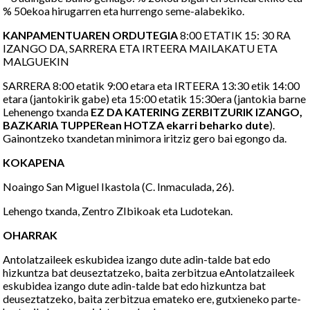
% 50ekoa hirugarren eta hurrengo seme-alabekiko.
KANPAMENTUAREN ORDUTEGIA
8:00 ETATIK 15: 30 RA
IZANGO DA, SARRERA ETA IRTEERA MAILAKATU ETA
MALGUEKIN
SARRERA 8:00 etatik 9:00 etara eta IRTEERA 13:30 etik 14:00
etara (jantokirik gabe) eta 15:00 etatik 15:30era (jantokia barne
Lehenengo txanda
EZ DA KATERING ZERBITZURIK IZANGO,
BAZKARIA TUPPERean HOTZA ekarri beharko dute
).
Gainontzeko txandetan minimora iritziz gero bai egongo da.
KOKAPENA
Noaingo San Miguel Ikastola (C. Inmaculada, 26).
Lehengo txanda, Zentro ZIbikoak eta Ludotekan.
OHARRAK
Antolatzaileek eskubidea izango dute adin-talde bat edo
hizkuntza bat deuseztatzeko, baita zerbitzua eAntolatzaileek
eskubidea izango dute adin-talde bat edo hizkuntza bat
deuseztatzeko, baita zerbitzua emateko ere, gutxieneko parte-