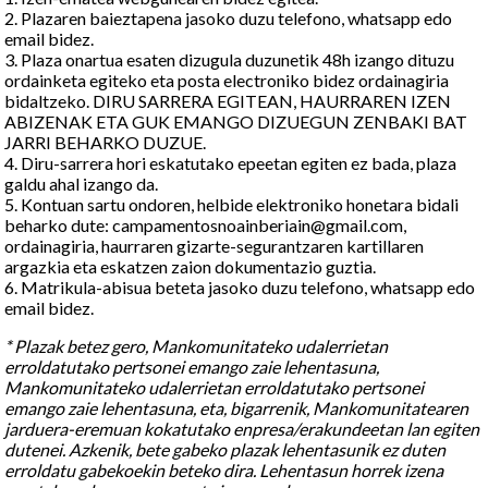
2. Plazaren baieztapena jasoko duzu telefono, whatsapp edo
email bidez.
3. Plaza onartua esaten dizugula duzunetik 48h izango dituzu
ordainketa egiteko eta posta electroniko bidez ordainagiria
bidaltzeko. DIRU SARRERA EGITEAN, HAURRAREN IZEN
ABIZENAK ETA GUK EMANGO DIZUEGUN ZENBAKI BAT
JARRI BEHARKO DUZUE.
4. Diru-sarrera hori eskatutako epeetan egiten ez bada, plaza
galdu ahal izango da.
5. Kontuan sartu ondoren, helbide elektroniko honetara bidali
beharko dute: campamentosnoainberiain@gmail.com,
ordainagiria, haurraren gizarte-segurantzaren kartillaren
argazkia eta eskatzen zaion dokumentazio guztia.
6. Matrikula-abisua beteta jasoko duzu telefono, whatsapp edo
email bidez.
* Plazak betez gero, Mankomunitateko udalerrietan
erroldatutako pertsonei emango zaie lehentasuna,
Mankomunitateko udalerrietan erroldatutako pertsonei
emango zaie lehentasuna, eta, bigarrenik, Mankomunitatearen
jarduera-eremuan kokatutako enpresa/erakundeetan lan egiten
dutenei. Azkenik, bete gabeko plazak lehentasunik ez duten
erroldatu gabekoekin beteko dira. Lehentasun horrek izena