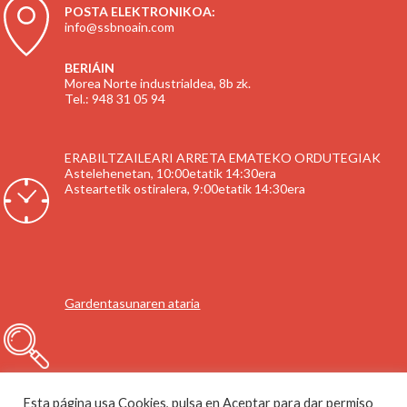
POSTA ELEKTRONIKOA:
info@ssbnoain.com
BERIÁIN
Morea Norte industrialdea, 8b zk.
Tel.: 948 31 05 94
ERABILTZAILEARI ARRETA EMATEKO ORDUTEGIAK
Astelehenetan, 10:00etatik 14:30era
Asteartetik ostiralera, 9:00etatik 14:30era
Gardentasunaren ataria
Esta página usa Cookies, pulsa en Aceptar para dar permiso