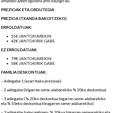
emateko azken egunera arte iraungo du.
PREZIOAK ETA ORDUTEGIA
PREZIOA (TXANDA BAKOITZEKO)
ERROLDATUAK:
55€ JANTOKIAREKIN
42€ JANTOKIRIK GABE
EZ ERROLDATUAK
79€ JANTOKIAREKIN
58€ JANTOKIRIK GABE
FAMILIA DESKONTUAK:
– Adingabe 1 (ezarritako prezioak)
– 2 adingabe (bigarren seme-alabarekiko % 20ko deskontua)
– 3 adingabe ( % 20ko deskontua bigarren seme-alabarekiko
eta % 50eko deskontua hirugarren seme-alabarekiko)
– 3 adingabe baino gehiago: % 20koa bigarren semearekiko eta