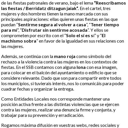
de las fiestas patronales de verano, bajo el lema
“Reescribamos
las fiestas / Berridatz ditzagun jaiak”.
En el cartel, tres
mujeres y dos hombres tienen la mano marcada con sus
principales aspiraciones: ellas quieren unas fiestas en las que
puedan “
Sentirme segura al volver a casa
”, “
Tener tiempo
para mí
”, “
Disfrutar sin sentirme acosada
”. Y ellos se
comprometen por escrito con el “
Solo el sí es s
í” y “
El
machismo sobra
” en favor de la igualdad en sus relaciones con
las mujeres.
Además, se continúa con la
mano roja
como símbolo del
rechazo a la violencia contra las mujeres en los contextos de
fiestas. En el SSB contamos con alguna
lona
con esa imagen,
para colocar en el balcón del ayuntamiento o edificio que se
considere relevante. Dado que son para compartir entre todos
los municipios, si tuvierais interés, nos lo comunicáis para poder
cuadrar fechas y organizar la entrega.
Como Entidades Locales nos corresponde mantener una
posición activa frente a las distintas violencias que se ejercen
contra las mujeres, realizar una denuncia firme y conjunta, y
trabajar para su prevención y erradicación.
Rogamos máxima difusión en vuestras webs, redes sociales y