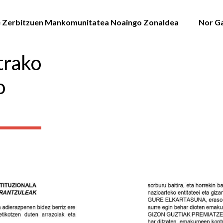
e Zerbitzuen Mankomunitatea Noaingo Zonaldea
Nor G
rako
o