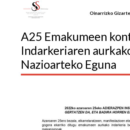
Oinarrizko Gizart
A25 Emakumeen kont
Indarkeriaren aurkak
Nazioarteko Eguna