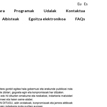
Eu
Es
ara
Programak
Udalak
Kontaktua
Albisteak
Egoitza elektronikoa
FAQs