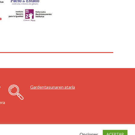
O
Gardentasunaren ataria
era
Opciones
ACEPTAR