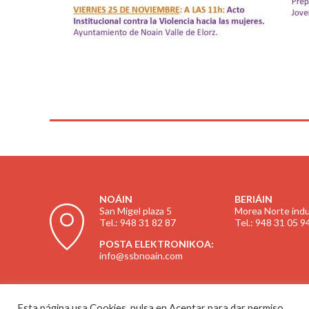
NOÁIN
BERIÁIN
San Migel plaza 5
Morea Norte indus
Tel.: 948 31 82 87
Tel.: 948 31 05 9
POSTA ELEKTRONIKOA:
info@ssbnoain.com
Esta página usa Cookies, pulsa en Aceptar para dar permiso