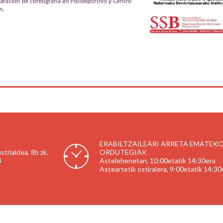
ERABILTZAILEARI ARRETA EMATEK
trialdea, 8b zk.
ORDUTEGIAK
4
Astelehenetan, 10:00etatik 14:30era
Asteartetik ostiralera, 9:00etatik 14:30
Legezko oharra
|
Pribatutasun politika
|
Cookie-en politika