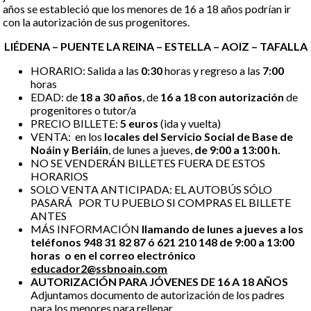
años se estableció que los menores de 16 a 18 años podrían ir
con la autorización de sus progenitores.
LIÉDENA – PUENTE LA REINA – ESTELLA – AOIZ – TAFALLA
HORARIO: Salida a las
0:30
horas y regreso a las
7:00
horas
EDAD: de
18 a 30 años
, de
16 a 18 con autorización
de
progenitores o tutor/a
PRECIO BILLETE:
5 euros
(ida y vuelta)
VENTA:
en los
locales del Servicio Social de Base de
Noáin y Beriáin
, de lunes a jueves,
de 9:00 a 13:00 h.
NO SE VENDERÁN BILLETES FUERA DE ESTOS
HORARIOS
SOLO VENTA ANTICIPADA: EL AUTOBÚS SÓLO
PASARÁ POR TU PUEBLO SI COMPRAS EL BILLETE
ANTES
MÁS INFORMACIÓN
llamando de lunes a jueves a los
teléfonos 948 31 82 87 ó 621 210 148 de 9:00 a 13:00
horas o en el correo electrónico
educador2@ssbnoain.com
AUTORIZACIÓN PARA JÓVENES DE 16 A 18 AÑOS
Adjuntamos documento de autorización de los padres
para los menores para rellenar