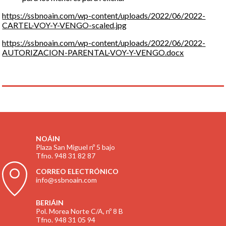
https://ssbnoain.com/wp-content/uploads/2022/06/2022-
CARTEL-VOY-Y-VENGO-scaled.jpg
https://ssbnoain.com/wp-content/uploads/2022/06/2022-
AUTORIZACION-PARENTAL-VOY-Y-VENGO.docx
NOÁIN
Plaza San Miguel nº 5 bajo
Tfno. 948 31 82 87
CORREO ELECTRÓNICO
info@ssbnoain.com
BERIÁIN
Pol. Morea Norte C/A, nº 8 B
Tfno. 948 31 05 94