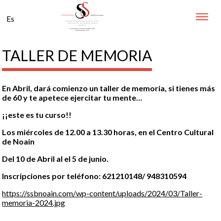
Toggle
Es
naviga
TALLER DE MEMORIA
En Abril, dará comienzo un taller de memoria, si tienes más
de 60 y te apetece ejercitar tu mente…
¡¡este es tu curso!!
Los miércoles de 12.00 a 13.30 horas, en el Centro Cultural
de Noain
Del 10 de Abril al el 5 de junio.
Inscripciones por teléfono: 621210148/ 948310594
https://ssbnoain.com/wp-content/uploads/2024/03/Taller-
memoria-2024.jpg