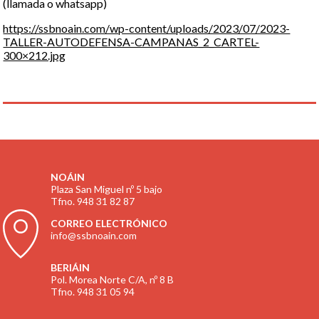
(llamada o whatsapp)
https://ssbnoain.com/wp-content/uploads/2023/07/2023-
TALLER-AUTODEFENSA-CAMPANAS_2_CARTEL-
300×212.jpg
NOÁIN
Plaza San Miguel nº 5 bajo
Tfno. 948 31 82 87
CORREO ELECTRÓNICO
info@ssbnoain.com
BERIÁIN
Pol. Morea Norte C/A, nº 8 B
Tfno. 948 31 05 94