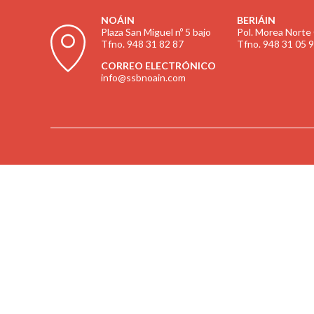
NOÁIN
BERIÁIN
Plaza San Miguel nº 5 bajo
Pol. Morea Norte 
Tfno. 948 31 82 87
Tfno. 948 31 05 
CORREO ELECTRÓNICO
info@ssbnoain.com