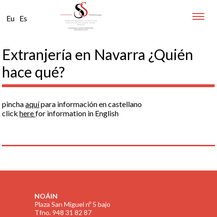
Toggle
Eu
Es
naviga
Extranjería en Navarra ¿Quién
hace qué?
pincha
aquí
para información en castellano
click
here
for information in English
NOÁIN
Plaza San Miguel nº 5 bajo
Tfno. 948 31 82 87