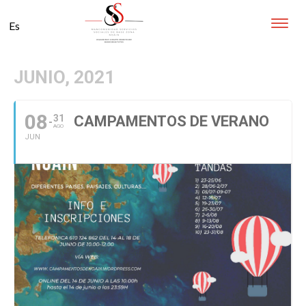
Toggle
Es
naviga
JUNIO, 2021
08
31
CAMPAMENTOS DE VERANO
AGO
JUN