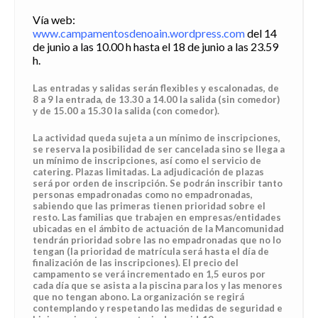
Vía web:
www.campamentosdenoain.wordpress.com
del 14
de junio a las 10.00 h hasta el 18 de junio a las 23.59
h.
Las entradas y salidas serán flexibles y escalonadas, de
8 a 9 la entrada, de 13.30 a 14.00 la salida (sin comedor)
y de 15.00 a 15.30 la salida (con comedor).
La actividad queda sujeta a un mínimo de inscripciones,
se reserva la posibilidad de ser cancelada sino se llega a
un mínimo de inscripciones, así como el servicio de
catering. Plazas limitadas. La adjudicación de plazas
será por orden de inscripción. Se podrán inscribir tanto
personas empadronadas como no empadronadas,
sabiendo que las primeras tienen prioridad sobre el
resto. Las familias que trabajen en empresas/entidades
ubicadas en el ámbito de actuación de la Mancomunidad
tendrán prioridad sobre las no empadronadas que no lo
tengan (la prioridad de matrícula será hasta el día de
finalización de las inscripciones). El precio del
campamento se verá incrementado en 1,5 euros por
cada día que se asista a la piscina para los y las menores
que no tengan abono. La organización se regirá
contemplando y respetando las medidas de seguridad e