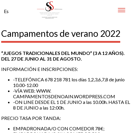
Toggle
Es
naviga
Campamentos de verano 2022
“JUEGOS TRADICIONALES DEL MUNDO” (3 A 12 AÑOS).
DEL 27 DE JUNIO AL 31 DE AGOSTO.
INFORMACIÓN E INSCRIPCIONES:
-TELEFÓNICA 678 218 781 los días 1,2,3,6,7,8 de junio
10.00-12.00
-VÍA WEB: WWW.
CAMPAMENTOSDENOAIN.WORDPRESS.COM
-ON LINE DESDE EL 1 DE JUNIO a las 10.00h. HASTA EL
8 DE JUNIO a las 12:00h.
PRECIO TASA POR TANDA:
EMPADRONADA/O CON COMEDOR 78€;