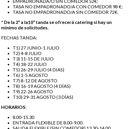
EMPADRONADA/O SIN COMEDOR 52€;
TASA NO EMPADRONADO/A CON COMEDOR 98 €;
TASA NO EMPADRONADO/A SIN COMEDOR 72€.
* De la 2ª a la10ª tanda se ofrecerá catering si hay un
mínimo de solicitudes.
FECHAS TANDA:
T1) 27 JUNIO-1 JULIO
T2) 4-8 JULIO
T3) 11-15 DE JULIO
T4) 18-22 JULIO
T5) 26-29 JULIO (4 DIAS)
T6) 1-5 AGOSTO
T7) 8-12 DE AGOSTO
T8) 16-19 AGOSTO (4 DÍAS)
T9) 22-26 AGOSTO
T10) 29-31 AGOSTO (3 DÍAS)
HORARIOS
:
8.00-15.30
ENTRADA FLEXIBLE DE 8.00-9.00.
SALIDA FLEXIBLE (SIN COMEDOR) 13.30-14.00