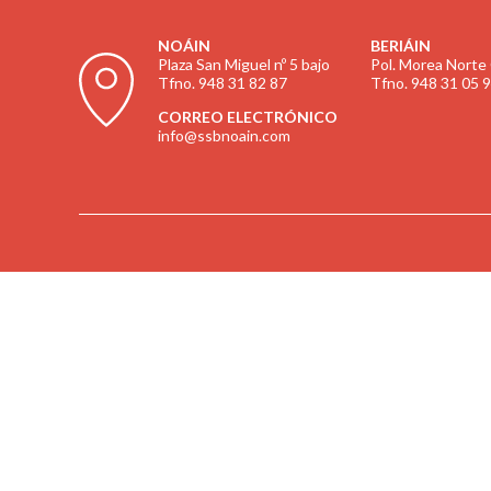
NOÁIN
BERIÁIN
Plaza San Miguel nº 5 bajo
Pol. Morea Norte 
Tfno. 948 31 82 87
Tfno. 948 31 05 
CORREO ELECTRÓNICO
info@ssbnoain.com