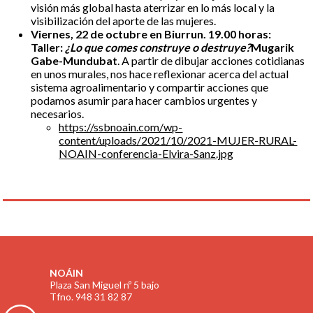
visión más global hasta aterrizar en lo más local y la
visibilización del aporte de las mujeres.
Viernes, 22 de octubre en Biurrun. 19.00 horas:
Taller:
¿Lo que comes construye o destruye?
Mugarik
Gabe-Mundubat
. A partir de dibujar acciones cotidianas
en unos murales, nos hace reflexionar acerca del actual
sistema agroalimentario y compartir acciones que
podamos asumir para hacer cambios urgentes y
necesarios.
https://ssbnoain.com/wp-
content/uploads/2021/10/2021-MUJER-RURAL-
NOAIN-conferencia-Elvira-Sanz.jpg
NOÁIN
Plaza San Miguel nº 5 bajo
Tfno. 948 31 82 87